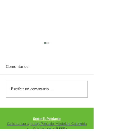
Comentarios
POSTURA
ARTROSIS
Escribir un comentario...
Sede El Poblado
Calle 1 a sur #31-105 Poblado, Medellín, Colombia
Celular:
301 756 8883