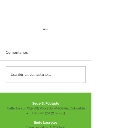
Comentarios
ARTROSIS
LUMBALGIA
Escribir un comentario...
Sede El Poblado
Calle 1 a sur #31-105 Poblado, Medellín, Colombia
Celular:
301 756 8883
Sede Laureles
Transversal 34 A #75A-31