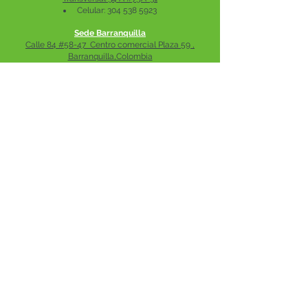
Celular:
304 538 5923
Sede Barranquilla
Calle 84 #58-47 Centro comercial Plaza 59 ,
Barranquilla,Colombia
Celular:
317 563 2085
CONTÁCTANOS
Nombre
Apellido
Email
Télefono