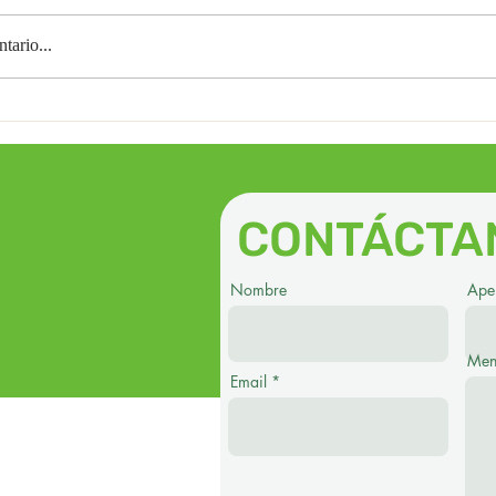
POSTURA
tario...
CONTÁCTA
Nombre
Apel
Men
Email