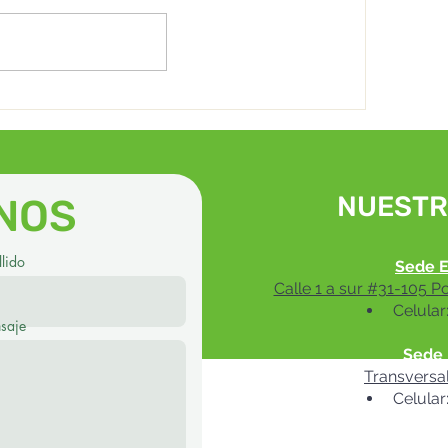
ARTROSIS
NUESTR
NOS
lido
Sede E
Calle 1 a sur #31-105 P
Celular
saje
Sede 
Transversa
Celular
Sede Ba