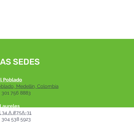
AS SEDES
l Poblado
oblado, Medellín, Colombia
: 301 756 8883
Laureles
l 34 A #75A-31
: 304 538 5923
rranquilla