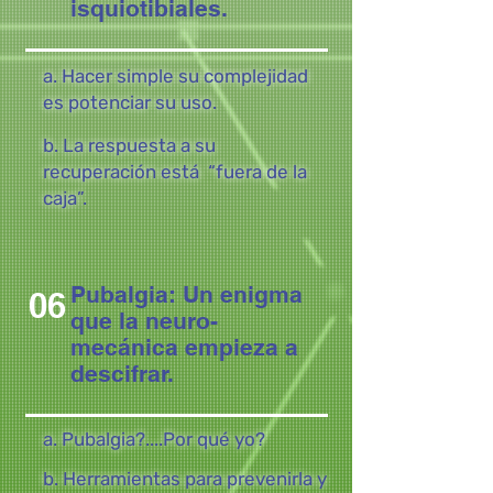
isquiotibiales.
a. Hacer simple su complejidad
es potenciar su uso.
b. La respuesta a su
recuperación está “fuera de la
caja”.
Pubalgia: Un enigma
06
que la neuro-
mecánica empieza a
descifrar.
a. Pubalgia?....Por qué yo?
b. Herramientas para prevenirla y