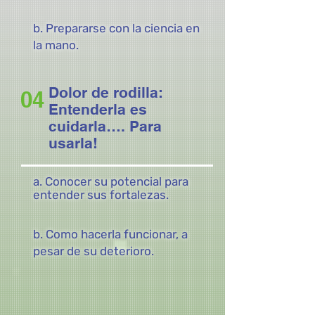
b. Prepararse con la ciencia en
la mano.
Dolor de rodilla:
04
Entenderla es
cuidarla…. Para
usarla!
a. Conocer su potencial para
entender sus fortalezas.
b. Como hacerla funcionar, a
pesar de su deterioro.