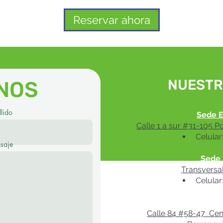
Reservar ahora
NUESTR
NOS
lido
Sede E
Calle 1 a sur #31-105 P
Celular
saje
Sede 
Transversa
Celular
Sede Ba
Calle 84 #58-47 Cent