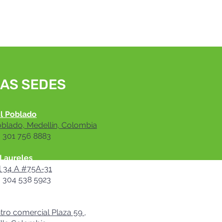
AS SEDES
l Poblado
oblado, Medellín, Colombia
: 301 756 8883
Laureles
l 34 A #75A-31
: 304 538 5923
rranquilla
ro comercial Plaza 59 ,