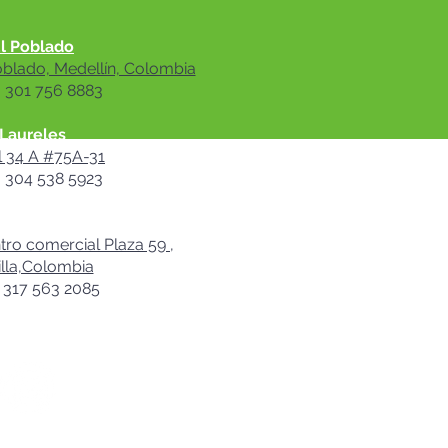
l Poblado
oblado, Medellín, Colombia
: 301 756 8883
Laureles
l 34 A #75A-31
: 304 538 5923
rranquilla
ro comercial Plaza 59 ,
lla,Colombia
: 317 563 2085​