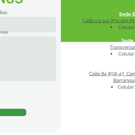
lido
Sede E
Calle 1 a sur #31-105 P
Celular
saje
Sede 
Transversa
Celular
Sede Ba
Calle 84 #58-47 Cent
Barranqui
Celular