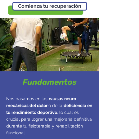
Comienza tu recuperación
Fundamentos
Nos basamos en las
causas neuro-
mecánicas del dolor
o de la
deficiencia en
tu rendimiento deportivo
, lo cual es
crucial para lograr una
mejoraría
definitiva
durante tu fisioterapia y rehabilitación
funcional.