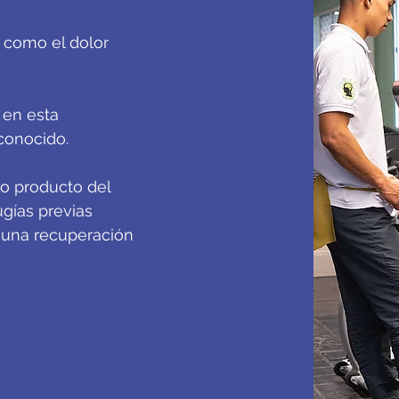
 como el dolor
 en esta
econocido.
ico producto del
ugías previas
 una recuperación