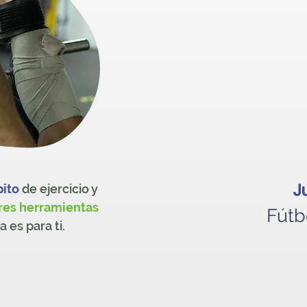
J
bito
de ejercicio y
res herramientas
Fútb
 es para ti.