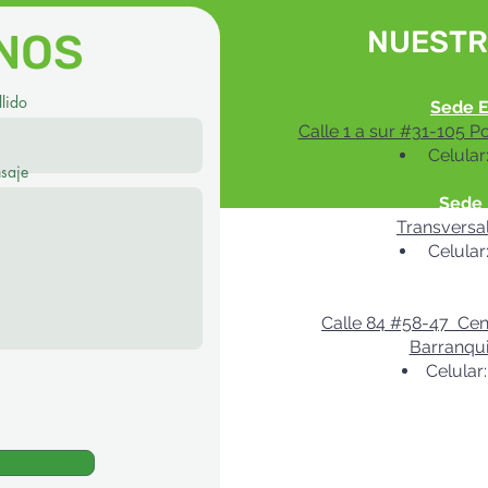
NUESTR
NOS
lido
Sede E
Calle 1 a sur #31-105 P
Celular
saje
Sede 
Transversa
Celular
Sede Ba
Calle 84 #58-47 Cent
Barranqui
Celular