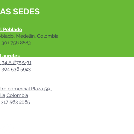
AS SEDES
l Poblado
oblado, Medellín, Colombia
: 301 756 8883
Laureles
l 34 A #75A-31
: 304 538 5923
rranquilla
ro comercial Plaza 59 ,
lla,Colombia
: 317 563 2085​