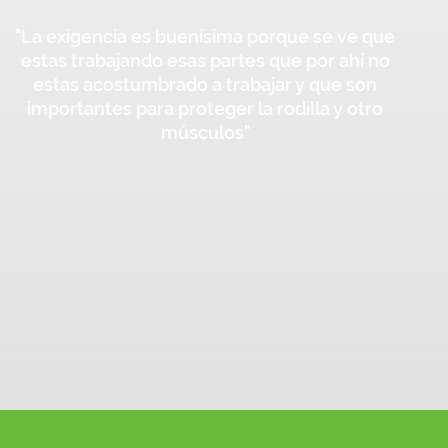
"La exigencia es buenísima porque se ve que
estas trabajando esas partes que por ahí no
estas acostumbrado a trabajar y que son
importantes para proteger la rodilla y otro
músculos"