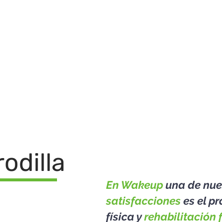
WAKEUP
SERVICIOS
¿QUÉ TRATAMOS?
TESTIMONIOS
rodilla
En Wakeup
una de nue
satisfacciones
es el p
física y
rehabilitación 